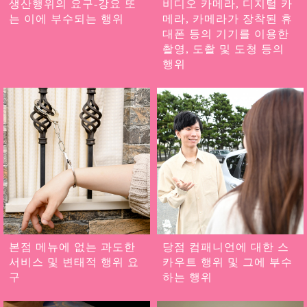
생산행위의 요구-강요 또
비디오 카메라, 디지털 카
는 이에 부수되는 행위
메라, 카메라가 장착된 휴
대폰 등의 기기를 이용한
촬영, 도촬 및 도청 등의
행위
본점 메뉴에 없는 과도한
당점 컴패니언에 대한 스
서비스 및 변태적 행위 요
카우트 행위 및 그에 부수
구
하는 행위