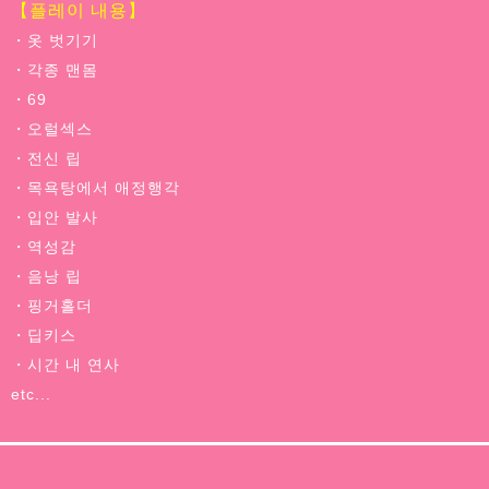
【플레이 내용】
・옷 벗기기
・각종 맨몸
・69
・오럴섹스
・전신 립
・목욕탕에서 애정행각
・입안 발사
・역성감
・음낭 립
・핑거홀더
・딥키스
・시간 내 연사
etc...