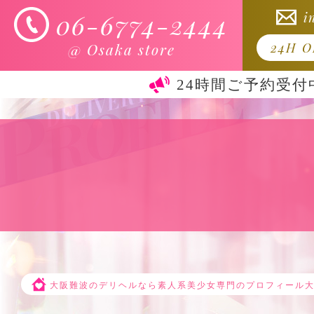
06-6774-2444
i
@ Osaka store
24H 
24時間ご予約受付
大阪難波のデリヘルなら素人系美少女専門のプロフィール