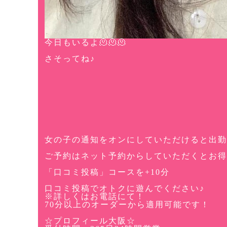
今日もいるよ🫠🫠🫠
さそってね♪
女の子の通知をオンにしていただけると出勤
ご予約はネット予約からしていただくとお得
「口コミ投稿」コースを+10分
口コミ投稿でオトクに遊んでください♪
※詳しくはお電話にて！
70分以上のオーダーから適用可能です！
☆プロフィール大阪☆