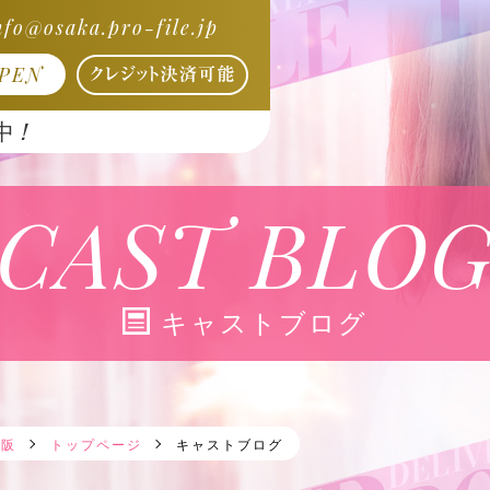
nfo@osaka.pro-file.jp
OPEN
！
中
CAST BLO
キャストブログ
大阪
トップページ
キャストブログ