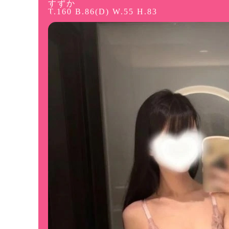
すずか
T.160 B.86(D) W.55 H.83