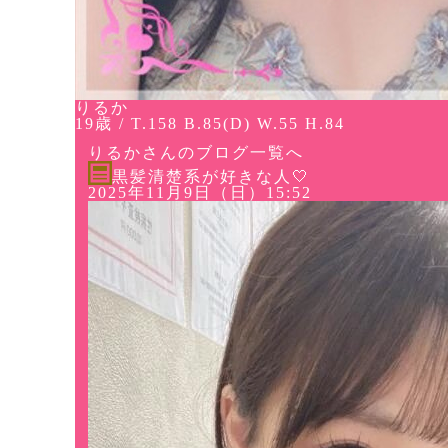
りるか
19歳 / T.158 B.85(D) W.55 H.84
りるかさんのブログ一覧へ
黒髪清楚系が好きな人🤍
2025年11月9日（日）15:52