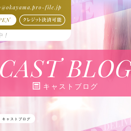
o@okayama.pro-file.jp
PEN
！
中
CAST BLO
キャストブログ
キャストブログ