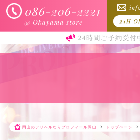
086-206-2221
inf
@ Okayama store
24H O
24時間ご予約受付
岡山のデリヘルならプロフィール岡山
トップページ