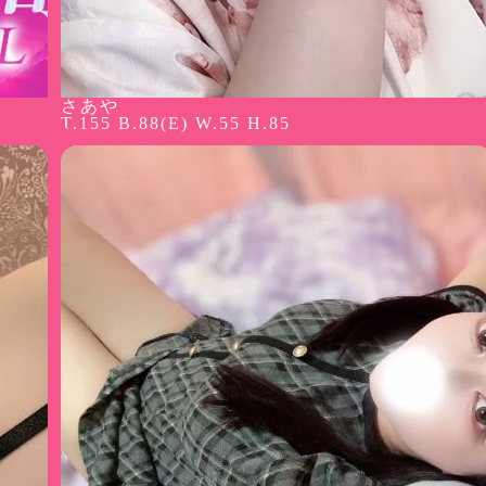
さあや
T.155 B.88(E) W.55 H.85