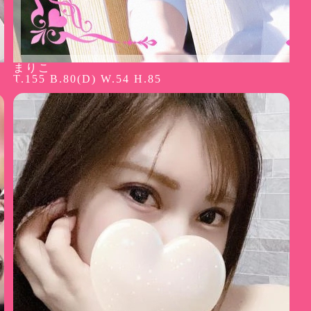
まりこ
T.155 B.80(D) W.54 H.85