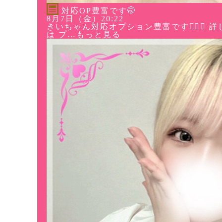
対応OP豊富です🤭
8月7日（金）20:22
きいちゃん対応オプション豊富です🙆‍♀️✨ 詳
は プ…もっと見る