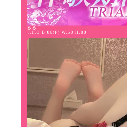
るる
T.153 B.86(F) W.58 H.88