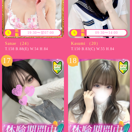
出
出
19:30〜翌07:00
09:30〜14:00
勤
勤
Sanae （24）
Kasumi （20）
T.158 B.88(E) W.54 H.84
T.150 B.83(C) W.55 H.84