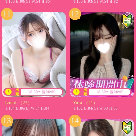
T.166 B.90(G) W.54 H.85
T.156 B.93(G) W.54 H.82
出
出
18:30〜翌06:00
18:30〜翌06:00
勤
勤
Izumi （23）
Yura （21）
T.164 B.86(E) W.54 H.84
T.162 B.84(C) W.53 H.83