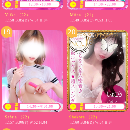
出
出
12:30〜18:00
14:30〜22:00
勤
勤
Yuika （22）
Miina （21）
T.158 B.85(D) W.54 H.84
T.149 B.85(C) W.53 H.83
出
出
14:30〜翌01:00
15:30〜21:00
勤
勤
Safaia （22）
Sh
T.157 B.90(F) W.52 H.84
T.160 B.84(D) W.54 H.84